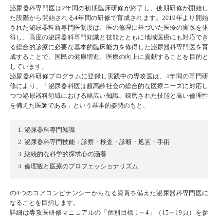
泌尿器科専門医は2年間の初期臨床研修が終了し、後期研修が開始し
た段階から開始される4年間の研修で育成されます。2019年より開始
された泌尿器科新専門医制度は、医の倫理に基づいた医療の実践を体
得し、高度の泌尿器科専門知識と技能とともに地域医療にも対応でき
る総合的診療に必要な基本的臨床能力を修得した泌尿器科専門医を育
成することで、国民の健康増進、医療の向上に貢献することを目的と
しています。
泌尿器科研修プログラムに登録し実践中の専攻医は、4年間の専門研
修により、「泌尿器科医は超高齢社会の総合的な医療ニーズに対応し
つつ泌尿器科領域における幅広い知識、錬磨された技能と高い倫理性
を備えた医師である」という基本的姿勢のもと、
泌尿器科専門知識
泌尿器科専門技能：診察・検査・診断・処置・手術
継続的な科学的探求心の涵養
倫理観と医療のプロフェッショナリズム
の4つのコアコンピテンシーからなる資質を備えた泌尿器科専門医に
なることを目指します。
詳細は専攻医研修マニュアルの「個別目標 1～4」（15～19頁）を参